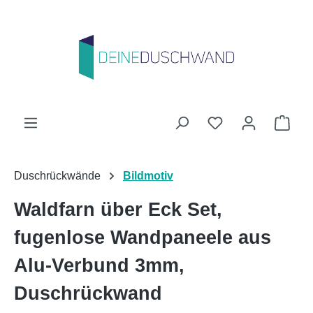
Zum Hauptinhalt springen
Du hast 0 Produk
Ware
Duschrückwände
Bildmotiv
Waldfarn über Eck Set,
fugenlose Wandpaneele aus
Alu-Verbund 3mm,
Duschrückwand