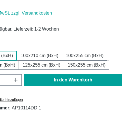
 MwSt. zzgl. Versandkosten
fügbar, Lieferzeit: 1-2 Wochen
ählen
 (BxH)
100x210 cm (BxH)
100x255 cm (BxH)
m (BxH)
125x255 cm (BxH)
150x255 cm (BxH)
Anzahl: Gib den gewünschten Wert ein oder
In den Warenkorb
tel hinzufügen
mmer:
AP10114DD.1