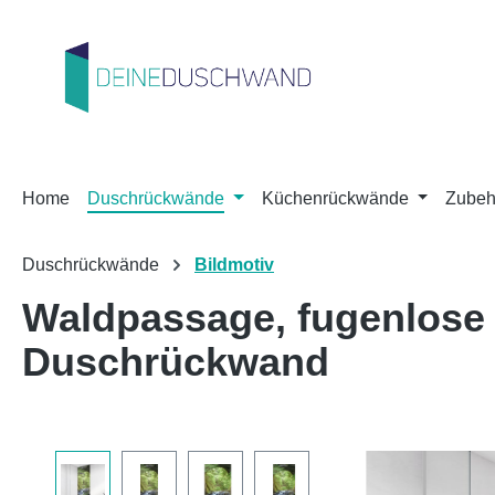
m Hauptinhalt springen
Zur Suche springen
Zur Hauptnavigation springen
Home
Duschrückwände
Küchenrückwände
Zubeh
Duschrückwände
Bildmotiv
Waldpassage, fugenlose
Duschrückwand
Bildergalerie überspringen