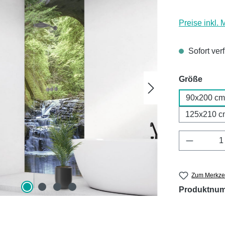
Preise inkl.
Sofort ver
ausw
Größe
90x200 cm
125x210 c
Produkt 
Zum Merkzet
Produktnu