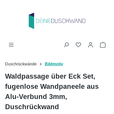
Zum Hauptinhalt springen
Du hast 0 Produk
Ware
Duschrückwände
Bildmotiv
Waldpassage über Eck Set,
fugenlose Wandpaneele aus
Alu-Verbund 3mm,
Duschrückwand