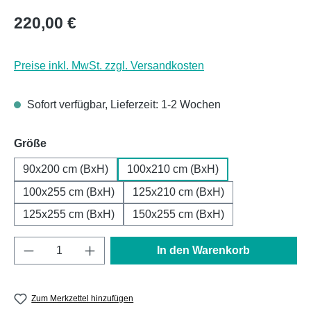
Regulärer Preis:
220,00 €
Preise inkl. MwSt. zzgl. Versandkosten
Sofort verfügbar, Lieferzeit: 1-2 Wochen
auswählen
Größe
90x200 cm (BxH)
100x210 cm (BxH)
100x255 cm (BxH)
125x210 cm (BxH)
125x255 cm (BxH)
150x255 cm (BxH)
Produkt Anzahl: Gib den gewünschten Wert e
In den Warenkorb
Zum Merkzettel hinzufügen