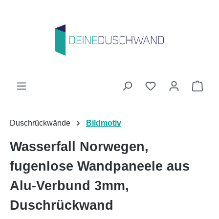
Zum Hauptinhalt springen
Du hast 0 Produk
Ware
Duschrückwände
Bildmotiv
Wasserfall Norwegen,
fugenlose Wandpaneele aus
Alu-Verbund 3mm,
Duschrückwand