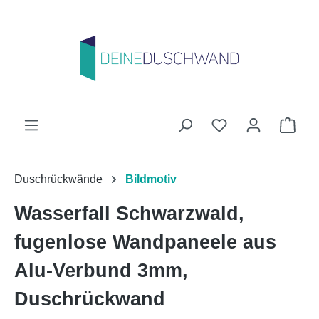
Zum Hauptinhalt springen
Du hast 0 Produk
Ware
Duschrückwände
Bildmotiv
Wasserfall Schwarzwald,
fugenlose Wandpaneele aus
Alu-Verbund 3mm,
Duschrückwand