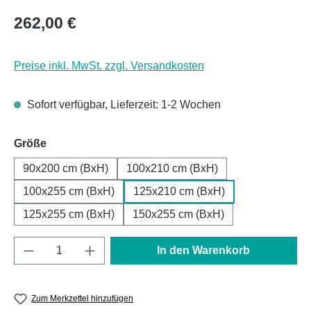
Regulärer Preis:
262,00 €
Preise inkl. MwSt. zzgl. Versandkosten
Sofort verfügbar, Lieferzeit: 1-2 Wochen
auswählen
Größe
90x200 cm (BxH)
100x210 cm (BxH)
100x255 cm (BxH)
125x210 cm (BxH)
125x255 cm (BxH)
150x255 cm (BxH)
Produkt Anzahl: Gib den gewünschten Wert e
In den Warenkorb
Zum Merkzettel hinzufügen