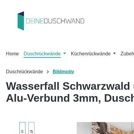
m Hauptinhalt springen
Zur Suche springen
Zur Hauptnavigation springen
Home
Duschrückwände
Küchenrückwände
Zubeh
Duschrückwände
Bildmotiv
Wasserfall Schwarzwald 
Alu-Verbund 3mm, Dusc
Bildergalerie überspringen