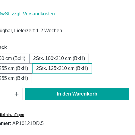
 MwSt. zzgl. Versandkosten
fügbar, Lieferzeit: 1-2 Wochen
auswählen
eck
00 cm (BxH)
2Stk. 100x210 cm (BxH)
255 cm (BxH)
2Stk. 125x210 cm (BxH)
255 cm (BxH)
Anzahl: Gib den gewünschten Wert ein oder
In den Warenkorb
tel hinzufügen
mmer:
AP10121DD.5