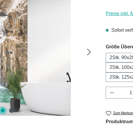
Preise inkl.
Sofort ver
Größe Über
2Stk. 90x2
2Stk. 100x
2Stk. 125x
Produkt 
Zum Merkzet
Produktnu