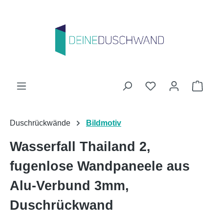
Zum Hauptinhalt springen
Du hast 0 Produk
Ware
Duschrückwände
Bildmotiv
Wasserfall Thailand 2,
fugenlose Wandpaneele aus
Alu-Verbund 3mm,
Duschrückwand