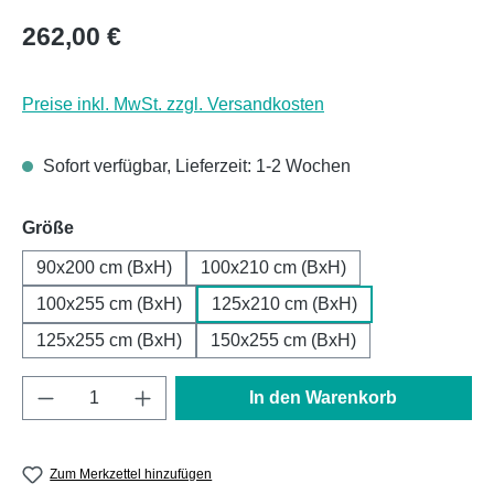
Regulärer Preis:
262,00 €
Preise inkl. MwSt. zzgl. Versandkosten
Sofort verfügbar, Lieferzeit: 1-2 Wochen
auswählen
Größe
90x200 cm (BxH)
100x210 cm (BxH)
100x255 cm (BxH)
125x210 cm (BxH)
125x255 cm (BxH)
150x255 cm (BxH)
Produkt Anzahl: Gib den gewünschten Wert e
In den Warenkorb
Zum Merkzettel hinzufügen