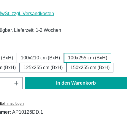
 MwSt. zzgl. Versandkosten
fügbar, Lieferzeit: 1-2 Wochen
ählen
 (BxH)
100x210 cm (BxH)
100x255 cm (BxH)
m (BxH)
125x255 cm (BxH)
150x255 cm (BxH)
Anzahl: Gib den gewünschten Wert ein oder
In den Warenkorb
tel hinzufügen
mmer:
AP10126DD.1