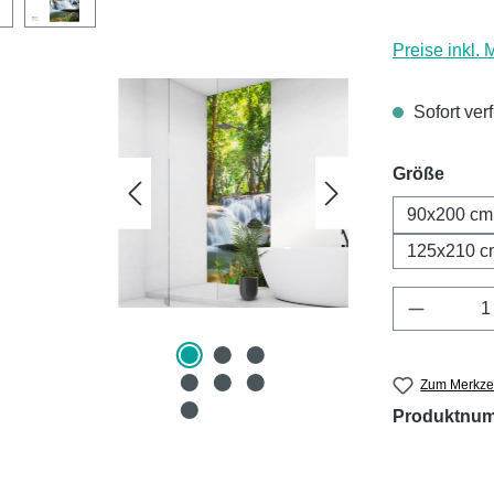
Preise inkl.
Sofort ver
ausw
Größe
90x200 cm
125x210 c
Produkt 
Zum Merkzet
Produktnu