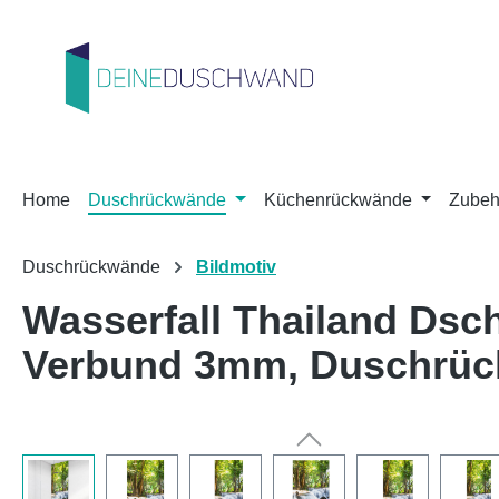
m Hauptinhalt springen
Zur Suche springen
Zur Hauptnavigation springen
Home
Duschrückwände
Küchenrückwände
Zubeh
Duschrückwände
Bildmotiv
Wasserfall Thailand Dsc
Verbund 3mm, Duschrü
Bildergalerie überspringen