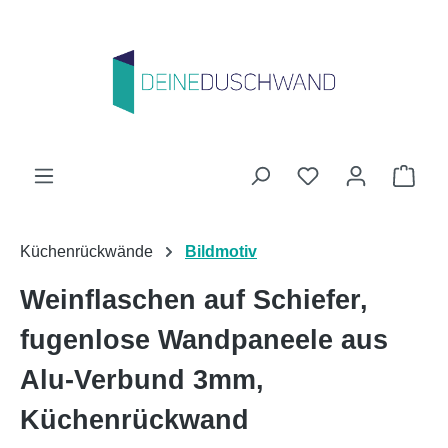
Zum Hauptinhalt springen
Du hast 0 Produk
Ware
Küchenrückwände
Bildmotiv
Weinflaschen auf Schiefer,
fugenlose Wandpaneele aus
Alu-Verbund 3mm,
Küchenrückwand