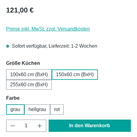
Regulärer Preis:
121,00 €
Preise inkl. MwSt. zzgl. Versandkosten
Sofort verfügbar, Lieferzeit: 1-2 Wochen
auswählen
Größe Küchen
100x60 cm (BxH)
150x60 cm (BxH)
255x60 cm (BxH)
auswählen
Farbe
grau
hellgrau
rot
Produkt Anzahl: Gib den gewünschten Wert e
In den Warenkorb