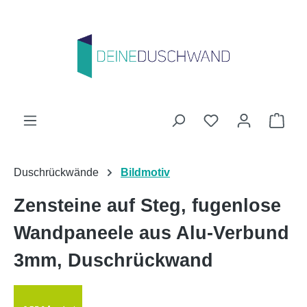
Zum Hauptinhalt springen
Du hast 0 Produk
Ware
Duschrückwände
Bildmotiv
Zensteine auf Steg, fugenlose
Wandpaneele aus Alu-Verbund
3mm, Duschrückwand