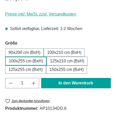
Preise inkl. MwSt. zzgl. Versandkosten
Sofort verfügbar, Lieferzeit: 1-2 Wochen
auswählen
Größe
90x200 cm (BxH)
100x210 cm (BxH)
100x255 cm (BxH)
125x210 cm (BxH)
125x255 cm (BxH)
150x255 cm (BxH)
Produkt Anzahl: Gib den gewünschten Wert e
In den Warenkorb
Zum Merkzettel hinzufügen
Produktnummer:
AP10134DD.6