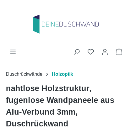
Zum Hauptinhalt springen
Du hast 0 Produk
Ware
Duschrückwände
Holzoptik
nahtlose Holzstruktur,
fugenlose Wandpaneele aus
Alu-Verbund 3mm,
Duschrückwand