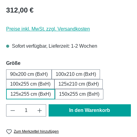
Regulärer Preis:
312,00 €
Preise inkl. MwSt. zzgl. Versandkosten
Sofort verfügbar, Lieferzeit: 1-2 Wochen
auswählen
Größe
90x200 cm (BxH)
100x210 cm (BxH)
100x255 cm (BxH)
125x210 cm (BxH)
125x255 cm (BxH)
150x255 cm (BxH)
Produkt Anzahl: Gib den gewünschten Wert e
In den Warenkorb
Zum Merkzettel hinzufügen